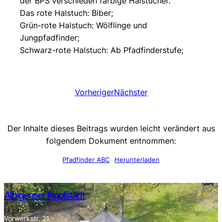
der BPS verschieden farbige Halstücher.
Das rote Halstuch: Biber;
Grün-rote Halstuch: Wölflinge und
Jungpfadfinder;
Schwarz-rote Halstuch: Ab Pfadfinderstufe;
Vorheriger
Nächster
Der Inhalte dieses Beitrags wurden leicht verändert aus
folgendem Dokument entnommen:
Pfadfinder ABC
Herunterladen
Albigenser Ingolstadt
Vorwerkstr. 21,